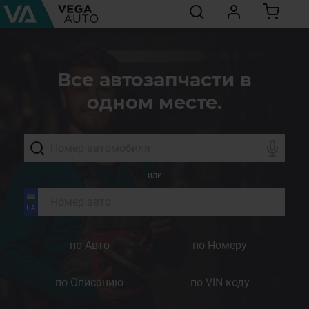
Все автозапчасти в
одном месте.
или
по Авто
по Номеру
по Описанию
по VIN коду