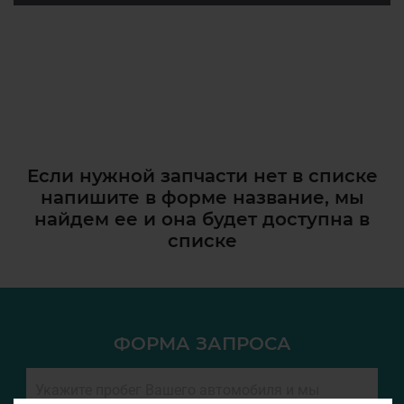
Если нужной запчасти нет в списке
напишите в форме название, мы
найдем ее и она
будет доступна в
списке
ФОРМА ЗАПРОСА