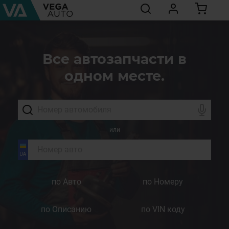
Все автозапчасти в
одном месте.
или
по Авто
по Номеру
по Описанию
по VIN коду