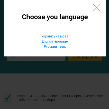
Choose you language
Если не заполнить по умолчанию найдем список для ТО
Українська мова
Добавить файл
English language
Русский язык
Телефон
Подтвердить
Запчасти найдены в лицензионных программах, а это -
100% точность подбора