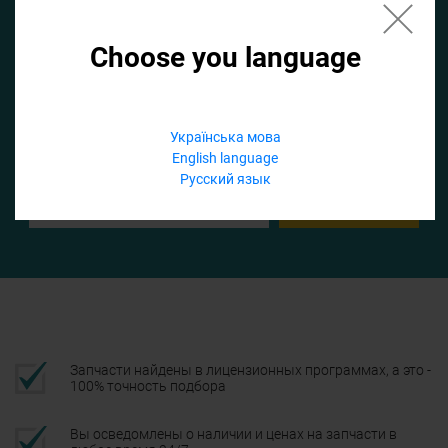
Choose you language
Если не заполнить по умолчанию найдем список для ТО
Добавить файл
Українська мова
English language
Телефон
Русский язык
Подтвердить
Запчасти найдены в лицензионных программах, а это -
100% точность подбора
Вы осведомлены о наличии и ценах на запчасти в