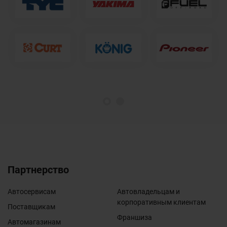
1
2
Партнерство
Автосервисам
Автовладельцам и
корпоративным клиентам
Поставщикам
Франшиза
Автомагазинам