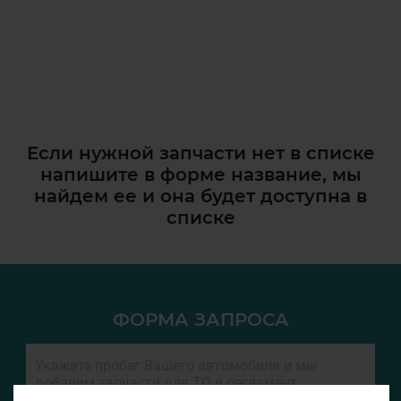
Если нужной запчасти нет в списке
напишите в форме название, мы
найдем ее и она
будет доступна в
списке
ФОРМА ЗАПРОСА