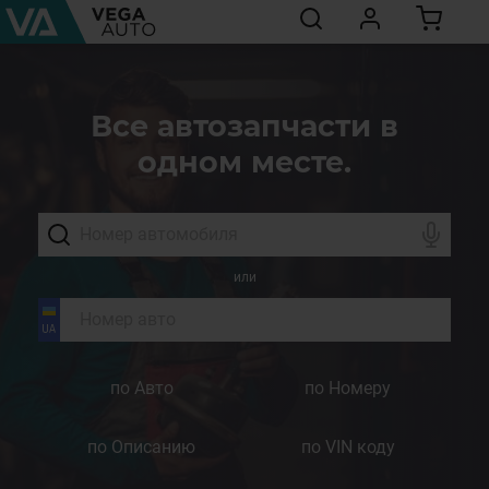
Все автозапчасти в
одном месте.
или
по Авто
по Номеру
по Описанию
по VIN коду