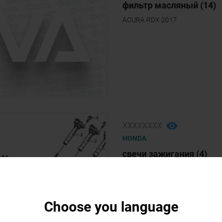
фильтр масляный (14)
ACURA RDX 2017
ХХХХХХХХ
HONDA
свечи зажигания (4)
ACURA RDX 2016, ACURA RDX 
Choose you language