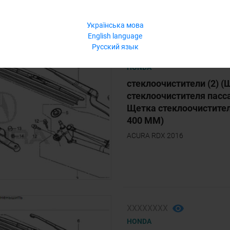
Українська мова
English language
Русский язык
ХХХХХХХХ
HONDA
стеклоочистители (2) (
стеклоочистителя пасс
Щетка стеклоочистите
400 ММ)
ACURA RDX 2016
ХХХХХХХХ
HONDA