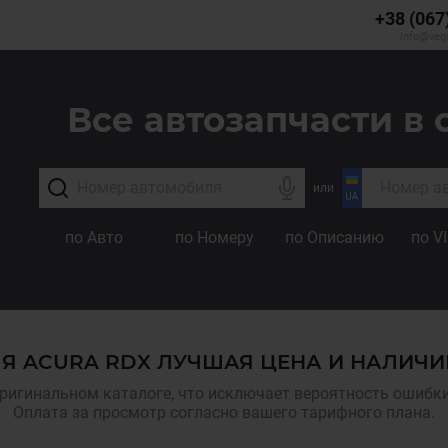
+38 (067
info@veg
Все автозапчасти в 
или
по Авто
по Номеру
по Описанию
по V
Я ACURA RDX ЛУЧШАЯ ЦЕНА И НАЛИЧИ
ригинальном каталоге, что исключает вероятность ошибки,
Оплата за просмотр согласно вашего тарифного плана.