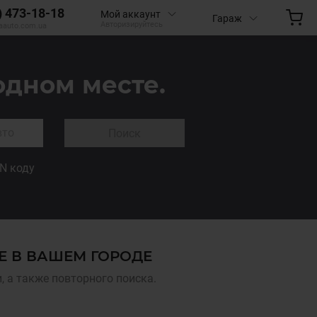
) 473-18-18
Мой аккаунт
Гараж
Авторизируйтесь
aauto.com.ua
одном месте.
Поиск
IN коду
Е В ВАШЕМ ГОРОДЕ
 а также повторного поиска.