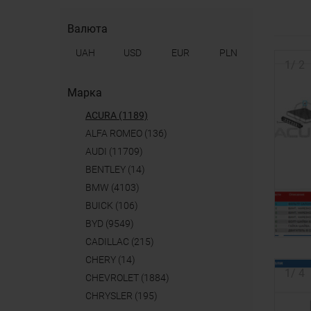
Валюта
UAH
USD
EUR
PLN
1
/
2
Марка
ACURA (1189)
ALFA ROMEO (136)
AUDI (11709)
BENTLEY (14)
BMW (4103)
BUICK (106)
BYD (9549)
CADILLAC (215)
CHERY (14)
1
/
4
CHEVROLET (1884)
CHRYSLER (195)