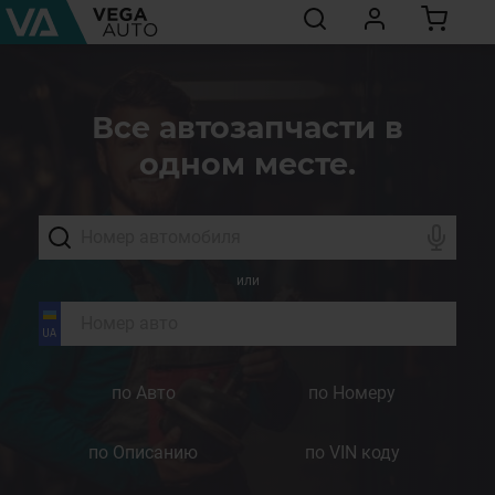
Все автозапчасти в
одном месте.
или
по Авто
по Номеру
по Описанию
по VIN коду