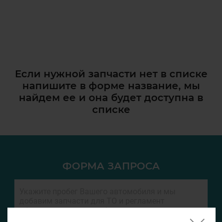
Если нужной запчасти нет в списке
напишите в форме название, мы
найдем ее и она
будет доступна в
списке
ФОРМА ЗАПРОСА