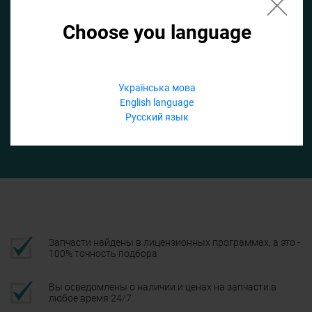
Choose you language
Если не заполнить по умолчанию найдем список для ТО
Добавить файл
Українська мова
English language
Телефон
Русский язык
Подтвердить
Запчасти найдены в лицензионных программах, а это -
100% точность подбора
Вы осведомлены о наличии и ценах на запчасти в
любое время 24/7