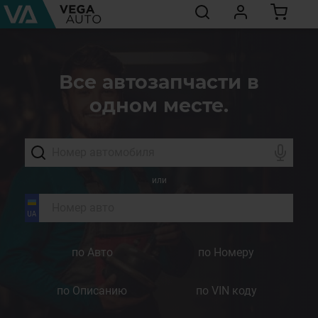
Все автозапчасти в
одном месте.
или
по Авто
по Номеру
по Описанию
по VIN коду