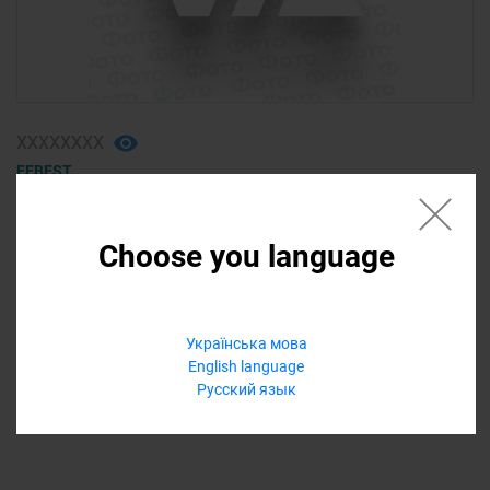
ХХХХХХХХ
FEBEST
подшипник ступицы передней (2)
ACURA tlx 2015
Choose you language
1 300,00 ₴
Українська мова
Еще варианты
English language
Русский язык