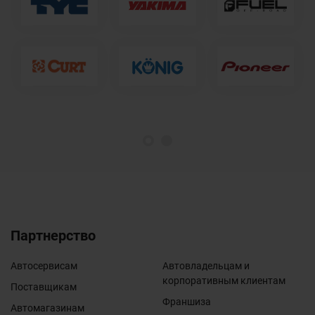
1
2
Партнерство
Автосервисам
Автовладельцам и
корпоративным клиентам
Поставщикам
Франшиза
Автомагазинам