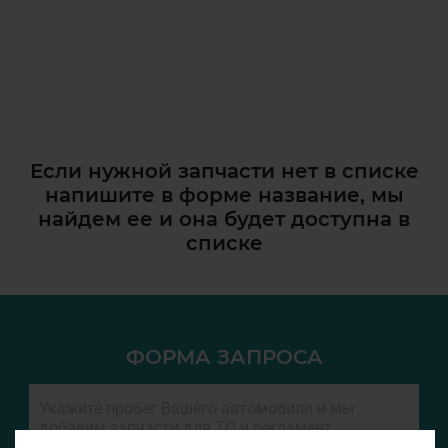
Если нужной запчасти нет в списке
напишите в форме название, мы
найдем ее и она
будет доступна в
списке
ФОРМА ЗАПРОСА