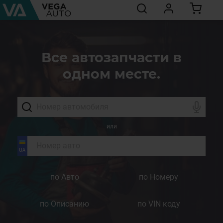
Все автозапчасти в
одном месте.
или
по Авто
по Номеру
по Описанию
по VIN коду