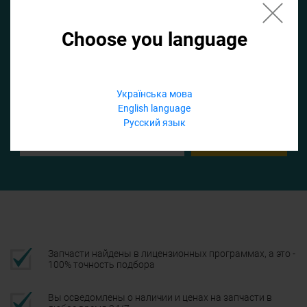
Choose you language
Если не заполнить по умолчанию найдем список для ТО
Добавить файл
Українська мова
English language
Телефон
Русский язык
Подтвердить
Запчасти найдены в лицензионных программах, а это -
100% точность подбора
Вы осведомлены о наличии и ценах на запчасти в