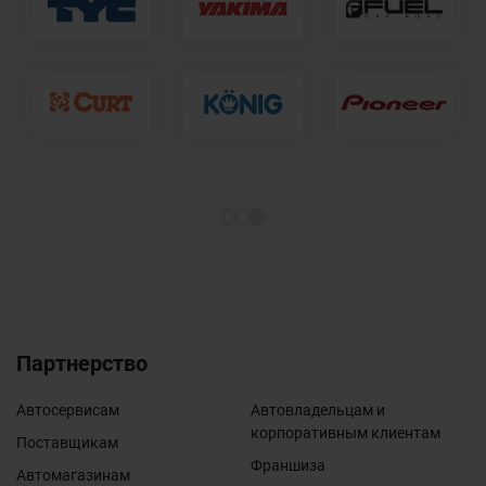
1
2
Партнерство
Автосервисам
Автовладельцам и
корпоративным клиентам
Поставщикам
Франшиза
Автомагазинам