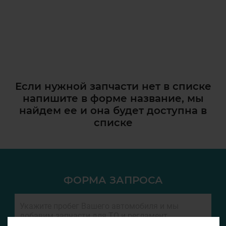
Если нужной запчасти нет в списке
напишите в форме название, мы
найдем ее и она
будет доступна в
списке
ФОРМА ЗАПРОСА