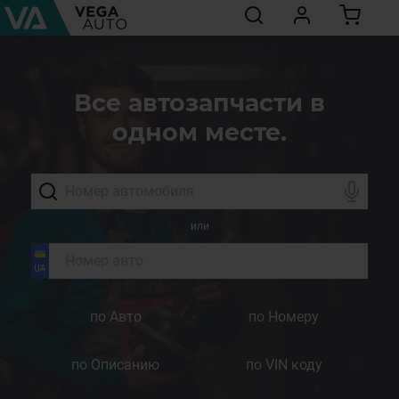
Все автозапчасти в
одном месте.
или
по Авто
по Номеру
по Описанию
по VIN коду