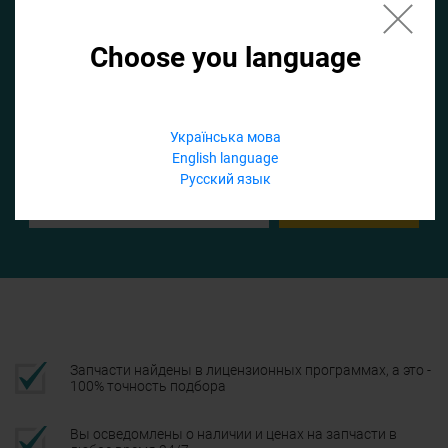
Choose you language
Если не заполнить по умолчанию найдем список для ТО
Добавить файл
Українська мова
English language
Телефон
Русский язык
Подтвердить
Запчасти найдены в лицензионных программах, а это -
100% точность подбора
Вы осведомлены о наличии и ценах на запчасти в