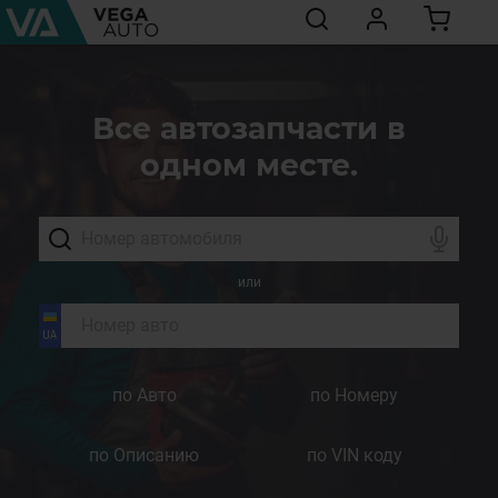
Все автозапчасти в
одном месте.
или
по Авто
по Номеру
по Описанию
по VIN коду