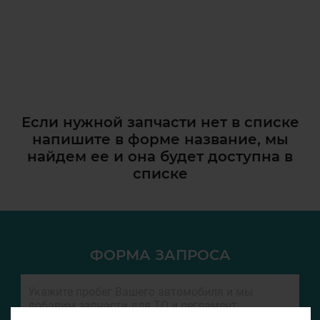
Если нужной запчасти нет в списке
напишите в форме название, мы
найдем ее и она
будет доступна в
списке
ФОРМА ЗАПРОСА