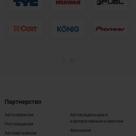
1
2
Партнерство
Автосервисам
Автовладельцам и
корпоративным клиентам
Поставщикам
Франшиза
Автомагазинам