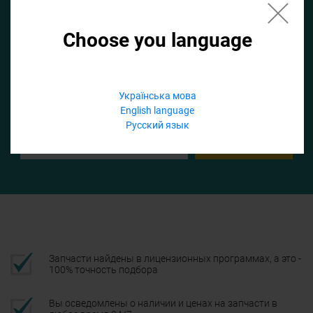
Choose you language
Если не заполнить по умолчанию найдем список для ТО
Добавить файл
Українська мова
English language
Телефон
Русский язык
Подтвердить
Запчасти найдены в лицензионных программах, а это -
100% точность подбора
Вы осведомлены о наличии и ценах на запчасти в