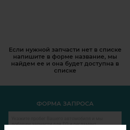
Если нужной запчасти нет в списке
напишите в форме название, мы
найдем ее и она
будет доступна в
списке
ФОРМА ЗАПРОСА