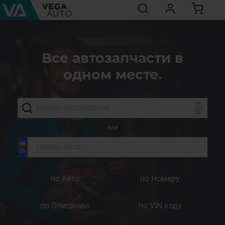
Все автозапчасти в
одном месте.
или
по Авто
по Номеру
по Описанию
по VIN коду