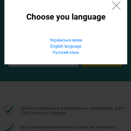
Choose you language
Если не заполнить по умолчанию найдем список для ТО
Добавить файл
Українська мова
English language
Телефон
Русский язык
Подтвердить
Запчасти найдены в лицензионных программах, а это -
100% точность подбора
Вы осведомлены о наличии и ценах на запчасти в