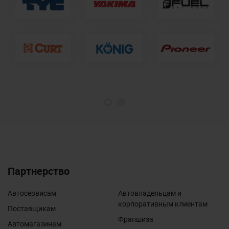
1
2
Партнерство
Автосервисам
Автовладельцам и
корпоративным клиентам
Поставщикам
Франшиза
Автомагазинам