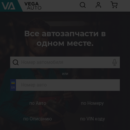
Все автозапчасти в
одном месте.
или
по Авто
по Номеру
по Описанию
по VIN коду