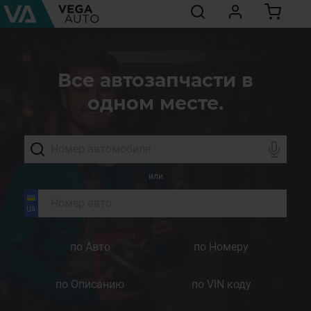
Все автозапчасти в
одном месте.
или
по Авто
по Номеру
по Описанию
по VIN коду