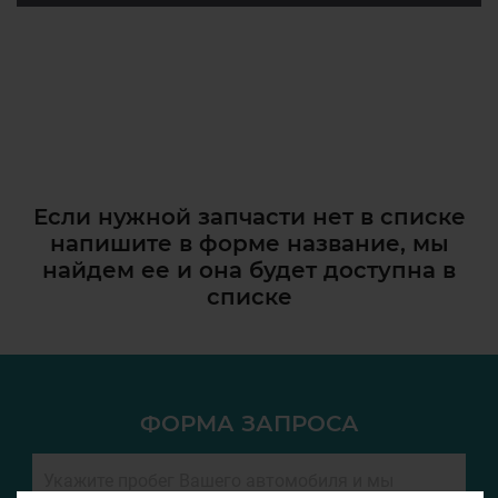
Если нужной запчасти нет в списке
напишите в форме название, мы
найдем ее и она
будет доступна в
списке
ФОРМА ЗАПРОСА