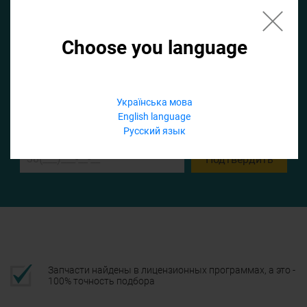
Choose you language
Если не заполнить по умолчанию найдем список для ТО
Українська мова
Добавить файл
English language
Русский язык
Телефон
Подтвердить
Запчасти найдены в лицензионных программах, а это -
100% точность подбора