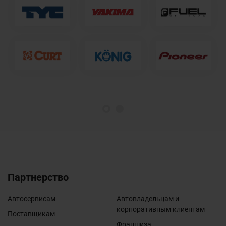
1
2
Партнерство
Автосервисам
Автовладельцам и
корпоративным клиентам
Поставщикам
Франшиза