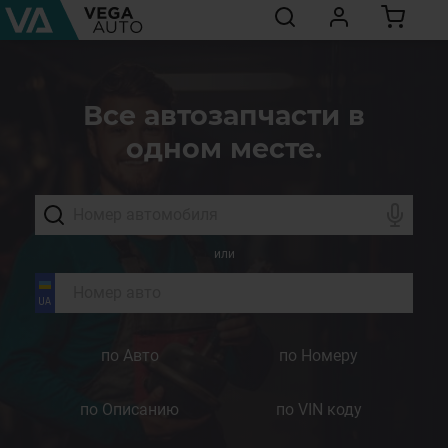
Все автозапчасти в
одном месте.
или
по Авто
по Номеру
по Описанию
по VIN коду