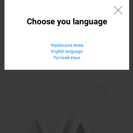
VAG
колодки тормозные передние (3)
Choose you language
VOLKSWAGEN ID4 2021, VOLKSWAGEN ID4 2022
0,00 ₴
Українська мова
Еще варианты
English language
Русский язык