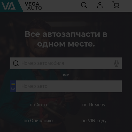
Все автозапчасти в
одном месте.
или
по Авто
по Номеру
по Описанию
по VIN коду