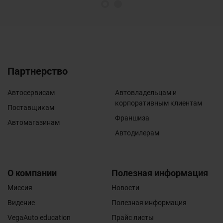
1
2
Партнерство
Автосервисам
Автовладельцам и
корпоративным клиентам
Поставщикам
Франшиза
Автомагазинам
Автодилерам
О компании
Полезная информация
Миссия
Новости
Видение
Полезная информация
VegaAuto education
Прайс листы