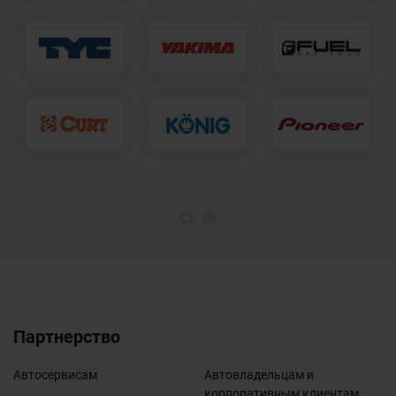
1
2
Партнерство
Автосервисам
Автовладельцам и
корпоративным клиентам