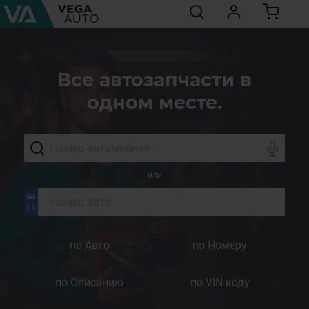
Все автозапчасти в
одном месте.
или
по Авто
по Номеру
по Описанию
по VIN коду