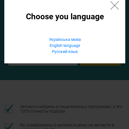
Choose you language
Если не заполнить по умолчанию найдем список для ТО
Добавить файл
Українська мова
English language
Телефон
Русский язык
Подтвердить
Запчасти найдены в лицензионных программах, а это -
100% точность подбора
Вы осведомлены о наличии и ценах на запчасти в