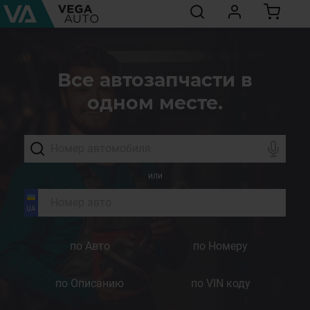
Все автозапчасти в
одном месте.
или
по Авто
по Номеру
по Описанию
по VIN коду