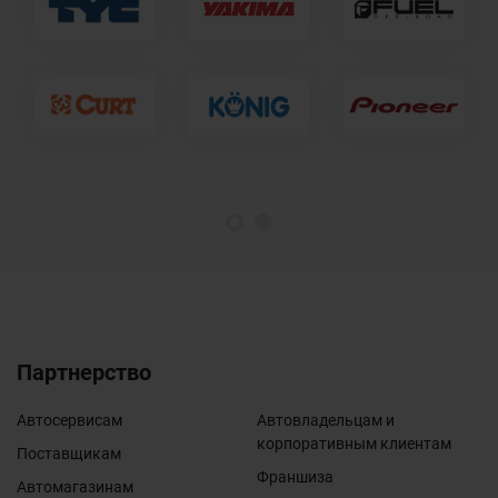
1
2
Партнерство
Автосервисам
Автовладельцам и
корпоративным клиентам
Поставщикам
Франшиза
Автомагазинам