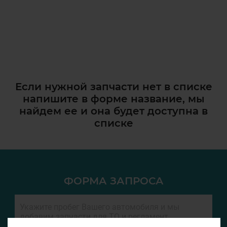
Если нужной запчасти нет в списке
напишите в форме название, мы
найдем ее и она
будет доступна в
списке
ФОРМА ЗАПРОСА