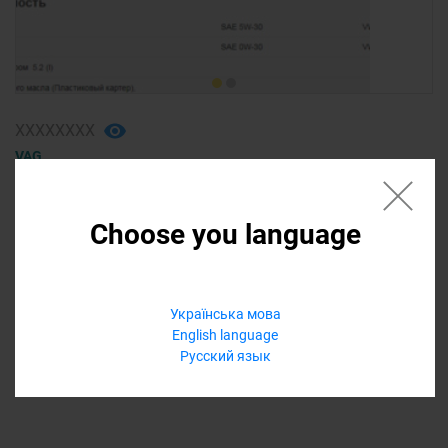
ХХХХХХХХ
VAG
масло моторное
AUDI a3 2015
Choose you language
250,00 ₴
Українська мова
Еще варианты
English language
Русский язык