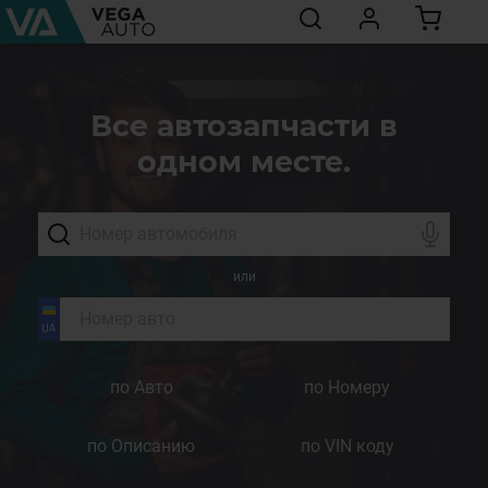
Все автозапчасти в
одном месте.
или
по Авто
по Номеру
по Описанию
по VIN коду