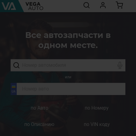
Все автозапчасти в
одном месте.
или
по Авто
по Номеру
по Описанию
по VIN коду