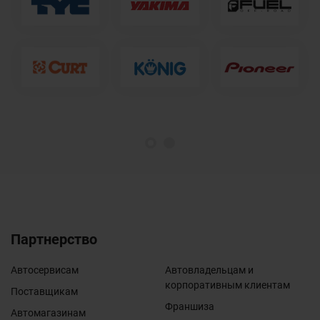
1
2
Партнерство
Автосервисам
Автовладельцам и
корпоративным клиентам
Поставщикам
Франшиза
Автомагазинам