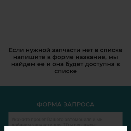
Если нужной запчасти нет в списке
напишите в форме название, мы
найдем ее и она
будет доступна в
списке
ФОРМА ЗАПРОСА