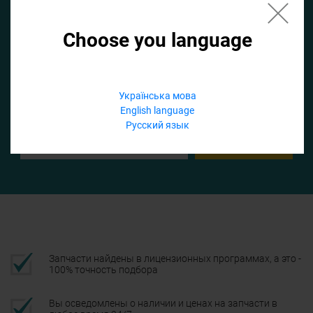
Choose you language
Если не заполнить по умолчанию найдем список для ТО
Добавить файл
Українська мова
English language
Телефон
Русский язык
Подтвердить
Запчасти найдены в лицензионных программах, а это -
100% точность подбора
Вы осведомлены о наличии и ценах на запчасти в