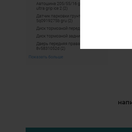
автошина 205/55/16 good yaer
ultra grip ice 2 (2)
датчик парковки грунтован.
5q0919275b gru (2)
диск тормозной передний (2)
диск тормозной задний (2)
дверь передняя правая
8v5831052d (2)
Показать больше
напи