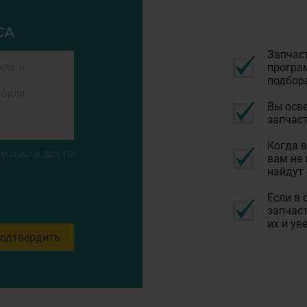
СА
Запчас
програм
подбор
Вы осве
запчаст
Когда в
м список для ТО
вам не 
найдут 
Если в 
запчаст
их и ув
одтвердить