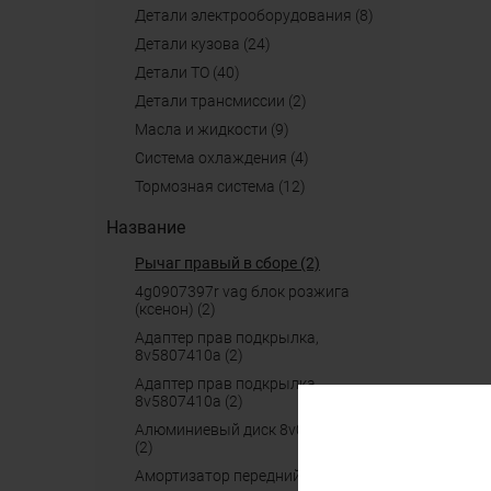
детали электрооборудования (8)
детали кузова (24)
детали ТО (40)
детали трансмиссии (2)
масла и жидкости (9)
система охлаждения (4)
тормозная система (12)
Название
рычаг правый в сборе (2)
4g0907397r vag блок розжига
(ксенон) (2)
адаптер прав подкрылка,
8v5807410a (2)
адаптер прав подкрылка
8v5807410a (2)
алюминиевый диск 8v0601025dg
(2)
амортизатор передний правый (2)