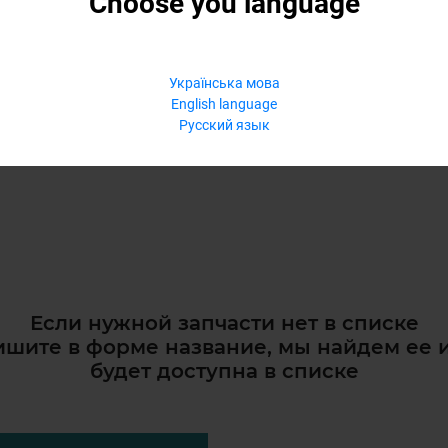
Choose you language
Українська мова
English language
Русский язык
Если нужной запчасти нет в списке
шите в форме название, мы найдем ее 
будет доступна в списке