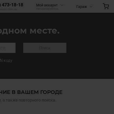
) 473-18-18
Мой аккаунт
Гараж
Авторизируйтесь
aauto.com.ua
одном месте.
Поиск
IN коду
ИЧИЕ В ВАШЕМ ГОРОДЕ
 а также повторного поиска.