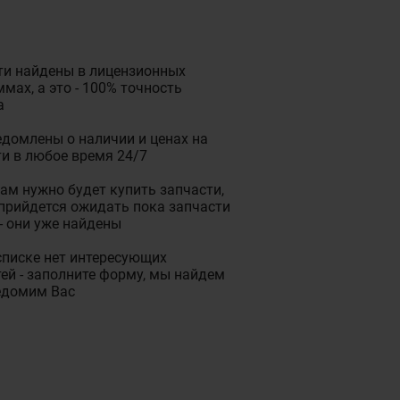
ти найдены в лицензионных
мах, а это - 100% точность
а
домлены о наличии и ценах на
и в любое время 24/7
ам нужно будет купить запчасти,
прийдется ожидать пока запчасти
- они уже найдены
списке нет интересующих
ей - заполните форму, мы найдем
едомим Вас