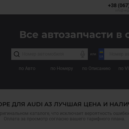
+38 (067
info@veg
Все автозапчасти в 
или
по Авто
по Номеру
по Описанию
по V
РЕ ДЛЯ AUDI A3 ЛУЧШАЯ ЦЕНА И НАЛ
ригинальном каталоге, что исключает вероятность ошибки,
Оплата за просмотр согласно вашего тарифного плана.