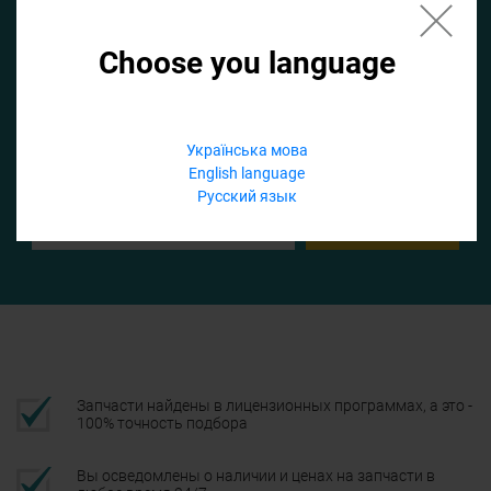
Choose you language
Если не заполнить по умолчанию найдем список для ТО
Добавить файл
Українська мова
English language
Телефон
Русский язык
Подтвердить
Запчасти найдены в лицензионных программах, а это -
100% точность подбора
Вы осведомлены о наличии и ценах на запчасти в