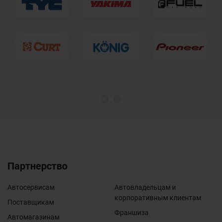
1
2
Партнерство
Автосервисам
Автовладельцам и
корпоративным клиентам
Поставщикам
Франшиза
Автомагазинам