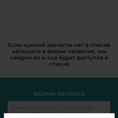
Если нужной запчасти нет в списке
напишите в форме название, мы
найдем ее и она
будет доступна в
списке
ФОРМА ЗАПРОСА