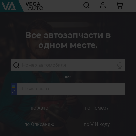
Все автозапчасти в
одном месте.
или
по Авто
по Номеру
по Описанию
по VIN коду