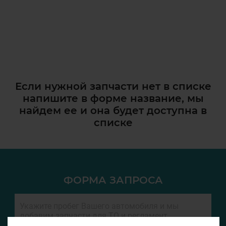
Если нужной запчасти нет в списке
напишите в форме название, мы
найдем ее и она
будет доступна в
списке
ФОРМА ЗАПРОСА