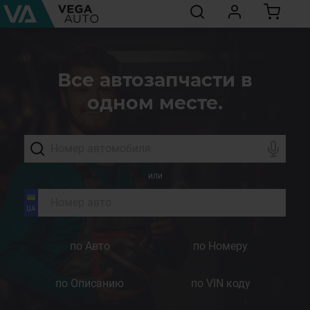
Все автозапчасти в
одном месте.
или
по Авто
по Номеру
по Описанию
по VIN коду