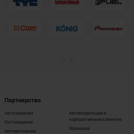
1
2
Партнерство
Автосервисам
Автовладельцам и
корпоративным клиентам
Поставщикам
Франшиза
Автомагазинам