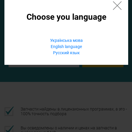
Choose you language
Если не заполнить по умолчанию найдем список для ТО
Добавить файл
Українська мова
English language
Телефон
Русский язык
Подтвердить
Запчасти найдены в лицензионных программах, а это -
100% точность подбора
Вы осведомлены о наличии и ценах на запчасти в