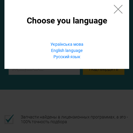
Choose you language
Если не заполнить по умолчанию найдем список для ТО
Українська мова
Добавить файл
English language
Русский язык
Телефон
Подтвердить
Запчасти найдены в лицензионных программах, а это -
100% точность подбора