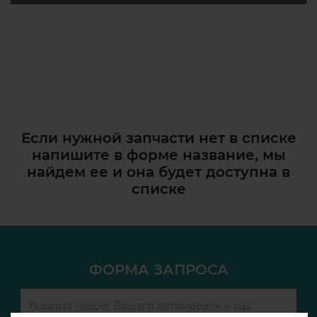
Если нужной запчасти нет в списке
напишите в форме название, мы
найдем ее и она
будет доступна в
списке
ФОРМА ЗАПРОСА