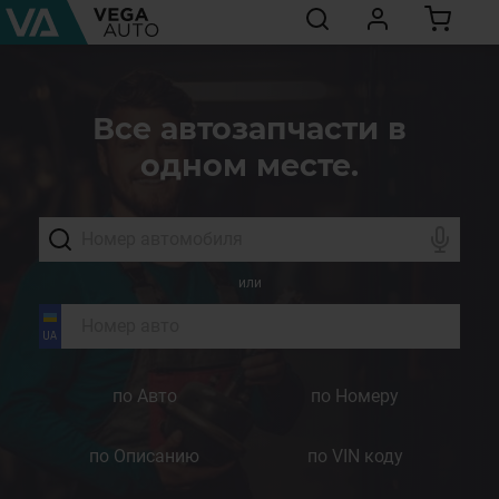
Все автозапчасти в
одном месте.
или
по Авто
по Номеру
по Описанию
по VIN коду