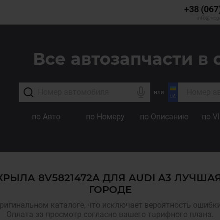
+38 (067
info@veg
Все автозапчасти в 
или
по Авто
по Номеру
по Описанию
по V
РЫЛА 8V5821472A ДЛЯ AUDI A3 ЛУЧША
ГОРОДЕ
ригинальном каталоге, что исключает вероятность ошибки,
Оплата за просмотр согласно вашего тарифного плана.