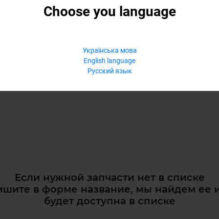
Choose you language
Українська мова
English language
Русский язык
Если нужной запчасти нет в списке
шите в форме название, мы найдем ее 
будет доступна в списке