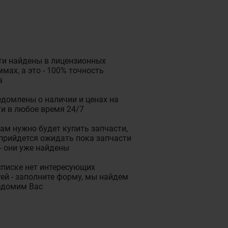
ти найдены в лицензионных
мах, а это - 100% точность
а
домлены о наличии и ценах на
и в любое время 24/7
ам нужно будет купить запчасти,
прийдется ожидать пока запчасти
- они уже найдены
списке нет интересующих
ей - заполните форму, мы найдем
едомим Вас