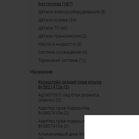
Без группы (187)
детали электрооборудования (8)
детали кузова (24)
детали ТО (40)
детали трансмиссии (2)
масла и жидкости (9)
система охлаждения (4)
тормозная система (12)
Название
кронштейн задний прав крыла
8v5821472a (2)
4g0907397r vag блок розжига
(ксенон) (2)
адаптер прав подкрылка,
8v5807410a (2)
адаптер прав подкрылка
8v5807410a (2)
алюминиевый диск 8v0601025dg