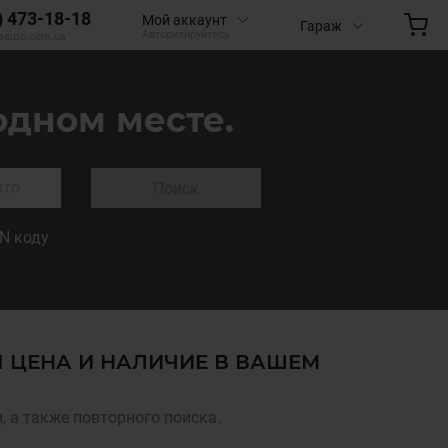
) 473-18-18
Мой аккаунт
Гараж
Авторизируйтесь
aauto.com.ua
одном месте.
Поиск
IN коду
Я ЦЕНА И НАЛИЧИЕ В ВАШЕМ
 а также повторного поиска.