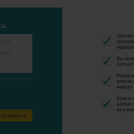
СА
Запчас
програм
подбор
Вы осве
запчаст
Когда в
м список для ТО
вам не 
найдут 
Если в 
запчаст
их и ув
одтвердить