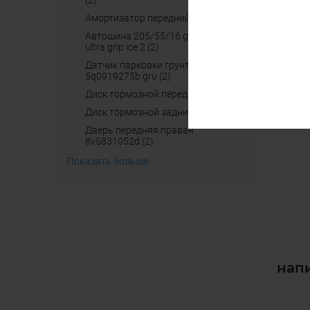
(2)
амортизатор передний правый (2)
автошина 205/55/16 good yaer
ultra grip ice 2 (2)
датчик парковки грунтован.
5q0919275b gru (2)
диск тормозной передний (2)
диск тормозной задний (2)
дверь передняя правая
8v5831052d (2)
Показать больше
напи