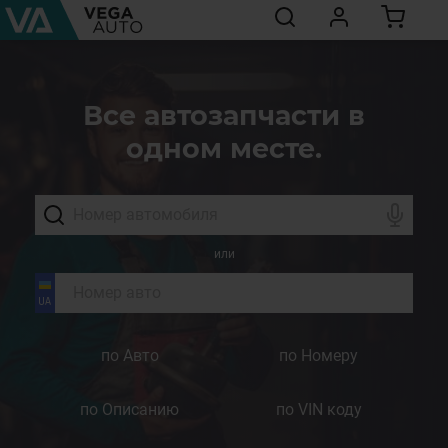
Все автозапчасти в
одном месте.
или
по Авто
по Номеру
по Описанию
по VIN коду