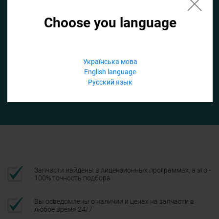
Choose you language
Если не заполнить по умолчанию найдем список для ТО
Добавить файл
Українська мова
English language
Телефон
Русский язык
Подтвердить
Запчасти найдены в лицензионных программах, а это -
100% точность подбора
Вы осведомлены о наличии и ценах на запчасти в
любое время 24/7