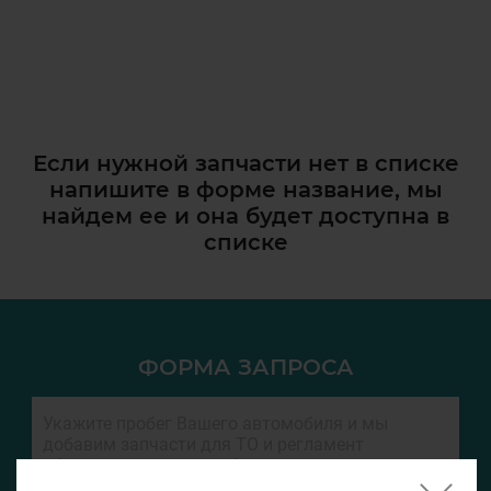
Если нужной запчасти нет в списке
напишите в форме название, мы
найдем ее и она
будет доступна в
списке
ФОРМА ЗАПРОСА