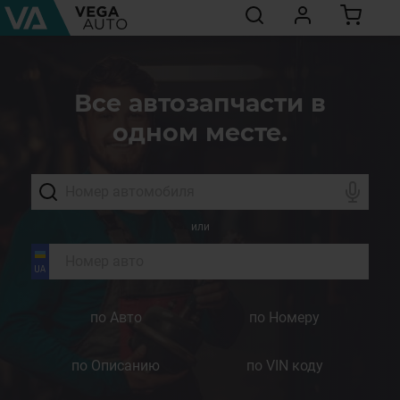
Все автозапчасти в
одном месте.
или
по Авто
по Номеру
по Описанию
по VIN коду