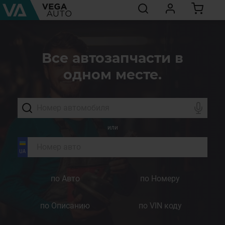
Все автозапчасти в
одном месте.
или
по Авто
по Номеру
по Описанию
по VIN коду