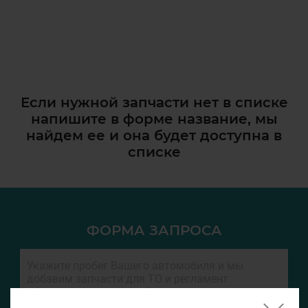
Если нужной запчасти нет в списке
напишите в форме название, мы
найдем ее и она
будет доступна в
списке
ФОРМА ЗАПРОСА