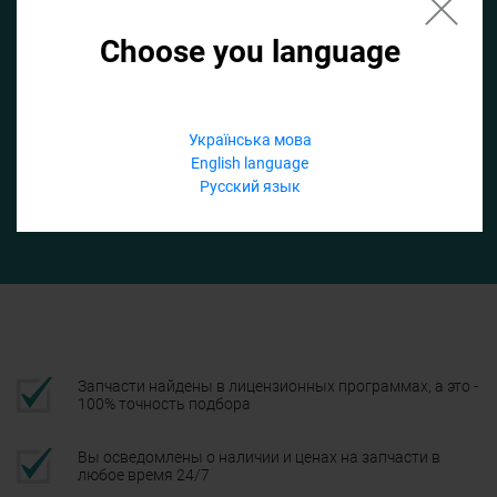
Choose you language
Если не заполнить по умолчанию найдем список для ТО
Добавить файл
Українська мова
English language
Телефон
Русский язык
Подтвердить
Запчасти найдены в лицензионных программах, а это -
100% точность подбора
Вы осведомлены о наличии и ценах на запчасти в
любое время 24/7