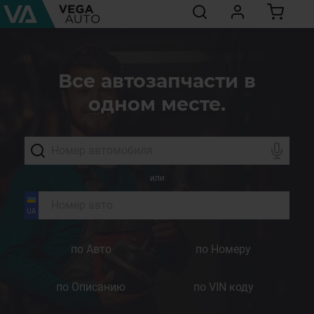
Все автозапчасти в
одном месте.
или
по Авто
по Номеру
по Описанию
по VIN коду