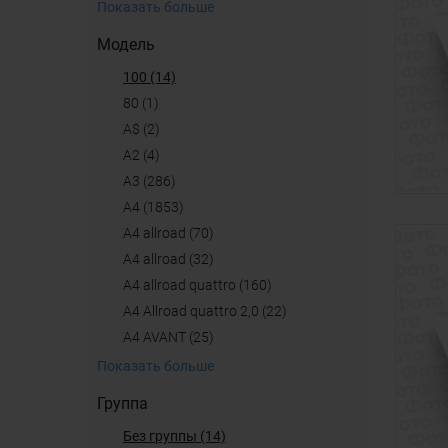
Показать больше
Модель
100 (14)
80 (1)
A$ (2)
A2 (4)
A3 (286)
A4 (1853)
A4 allroad (70)
a4 allroad (32)
A4 allroad quattro (160)
A4 Allroad quattro 2,0 (22)
A4 AVANT (25)
Показать больше
Группа
Без группы (14)