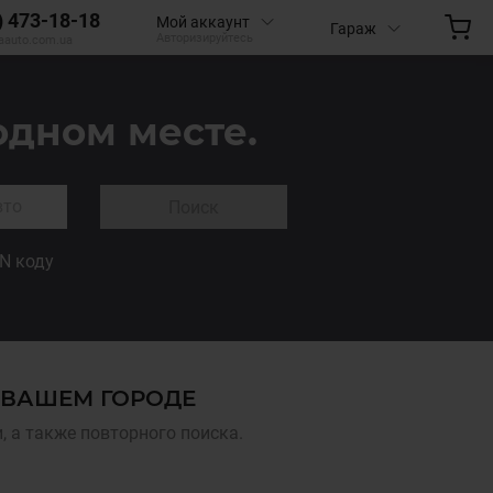
) 473-18-18
Мой аккаунт
Гараж
Авторизируйтесь
aauto.com.ua
одном месте.
Поиск
IN коду
В ВАШЕМ ГОРОДЕ
 а также повторного поиска.