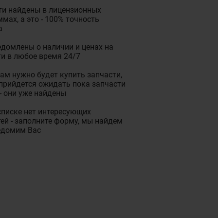
ти найдены в лицензионных
мах, а это - 100% точность
а
домлены о наличии и ценах на
и в любое время 24/7
ам нужно будет купить запчасти,
прийдется ожидать пока запчасти
- они уже найдены
списке нет интересующих
ей - заполните форму, мы найдем
едомим Вас