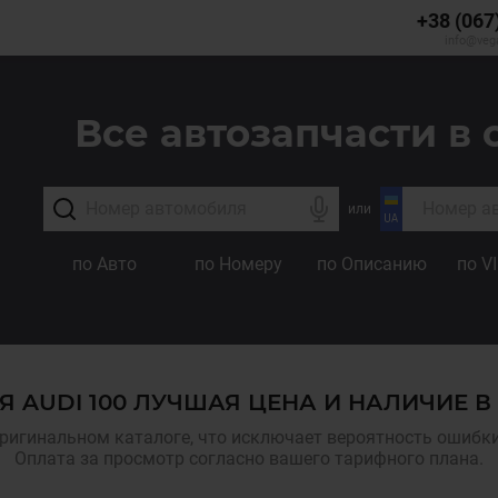
+38 (067
info@veg
Все автозапчасти в 
или
по Авто
по Номеру
по Описанию
по V
Я AUDI 100 ЛУЧШАЯ ЦЕНА И НАЛИЧИЕ 
ригинальном каталоге, что исключает вероятность ошибки,
Оплата за просмотр согласно вашего тарифного плана.