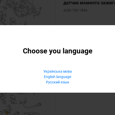
датчик момента зажига
AUDI 100 1994
Choose you language
ХХХХХХХХ
Українська мова
VAG
English language
датчик оборотов (серый
Русский язык
AUDI 100 1994