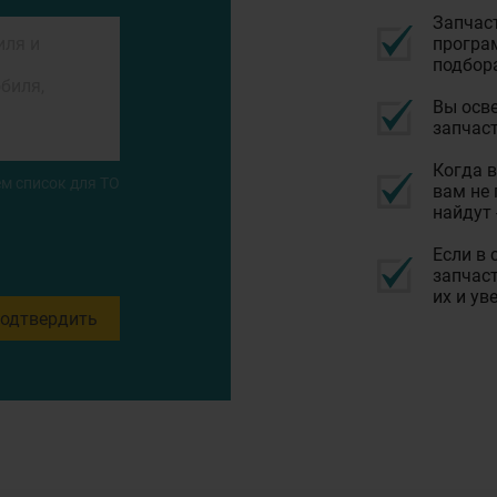
Запчас
програм
подбор
Вы осве
запчаст
Когда в
м список для ТО
вам не 
найдут 
Если в 
запчаст
их и ув
одтвердить