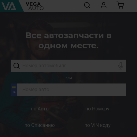
Все автозапчасти в
одном месте.
или
по Авто
по Номеру
по Описанию
по VIN коду