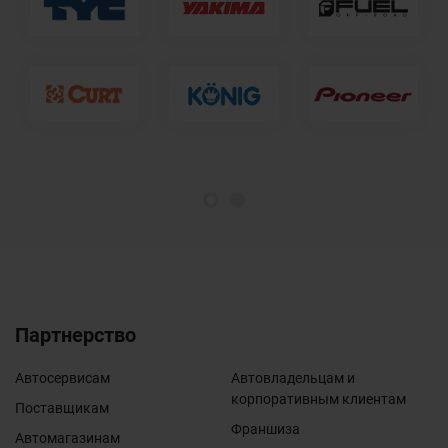
1
2
Партнерство
Автосервисам
Автовладельцам и
корпоративным клиентам
Поставщикам
Франшиза
Автомагазинам