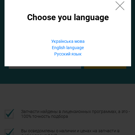
Choose you language
Если не заполнить по умолчанию найдем список для ТО
Добавить файл
Українська мова
English language
Телефон
Русский язык
Подтвердить
Запчасти найдены в лицензионных программах, а это -
100% точность подбора
Вы осведомлены о наличии и ценах на запчасти в