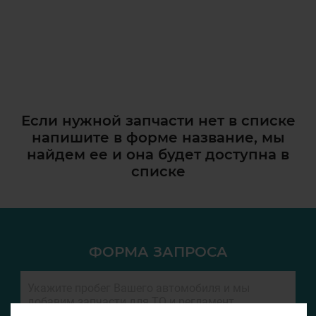
Если нужной запчасти нет в списке
напишите в форме название, мы
найдем ее и она
будет доступна в
списке
ФОРМА ЗАПРОСА