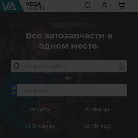
Все автозапчасти в
одном месте.
или
по Авто
по Номеру
по Описанию
по VIN коду