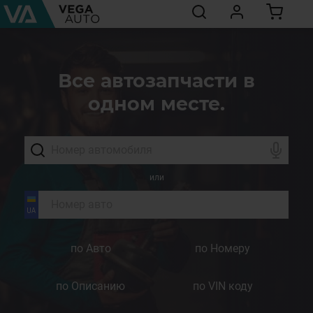
Все автозапчасти в
одном месте.
или
по Авто
по Номеру
по Описанию
по VIN коду