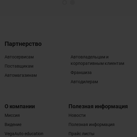
1
2
Партнерство
Автосервисам
Автовладельцам и
корпоративным клиентам
Поставщикам
Франшиза
Автомагазинам
Автодилерам
О компании
Полезная информация
Миссия
Новости
Видение
Полезная информация
VegaAuto education
Прайс листы