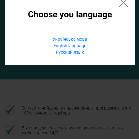
Choose you language
Если не заполнить по умолчанию найдем список для ТО
Добавить файл
Українська мова
English language
Телефон
Русский язык
Подтвердить
Запчасти найдены в лицензионных программах, а это -
100% точность подбора
Вы осведомлены о наличии и ценах на запчасти в
любое время 24/7