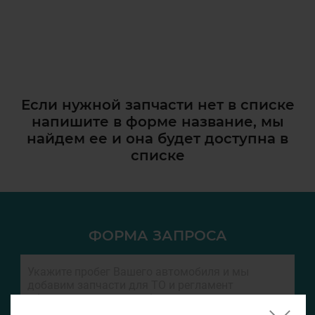
Если нужной запчасти нет в списке
напишите в форме название, мы
найдем ее и она
будет доступна в
списке
ФОРМА ЗАПРОСА