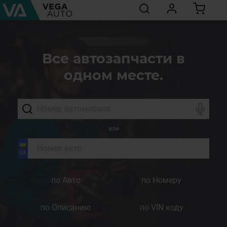
Все автозапчасти в
одном месте.
или
по Авто
по Номеру
по Описанию
по VIN коду