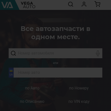
Все автозапчасти в
одном месте.
или
по Авто
по Номеру
по Описанию
по VIN коду