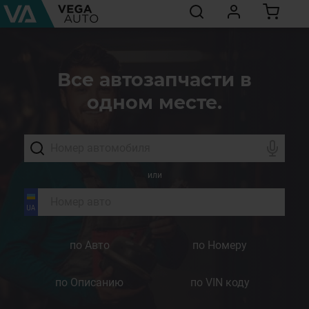
Все автозапчасти в
одном месте.
или
по Авто
по Номеру
по Описанию
по VIN коду