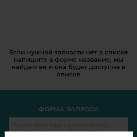
Если нужной запчасти нет в списке
напишите в форме название, мы
найдем ее и она
будет доступна в
списке
ФОРМА ЗАПРОСА