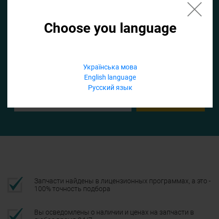
Choose you language
Если не заполнить по умолчанию найдем список для ТО
Добавить файл
Українська мова
English language
Телефон
Русский язык
Подтвердить
Запчасти найдены в лицензионных программах, а это -
100% точность подбора
Вы осведомлены о наличии и ценах на запчасти в