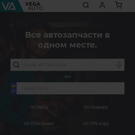
Все автозапчасти в
одном месте.
или
по Авто
по Номеру
по Описанию
по VIN коду