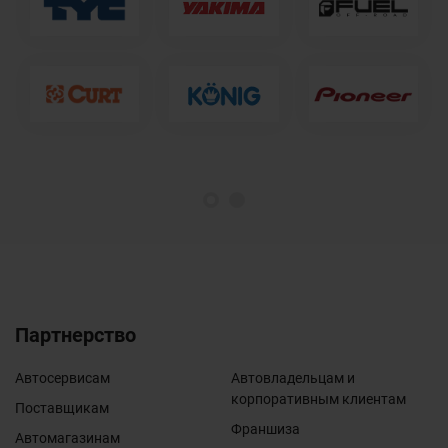
1
2
Партнерство
Автосервисам
Автовладельцам и
корпоративным клиентам
Поставщикам
Франшиза
Автомагазинам