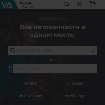
Все автозапчасти в
одном месте.
или
по Авто
по Номеру
по Описанию
по VIN коду