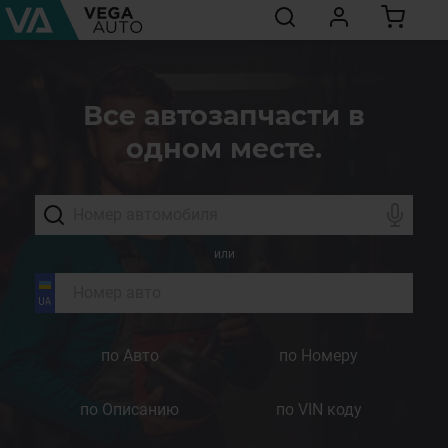
Все автозапчасти в
одном месте.
или
по Авто
по Номеру
по Описанию
по VIN коду