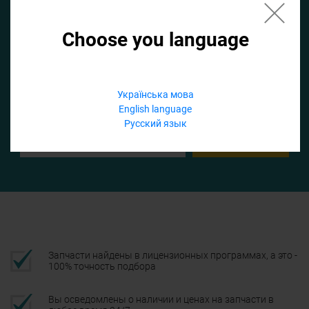
Choose you language
Если не заполнить по умолчанию найдем список для ТО
Добавить файл
Українська мова
English language
Телефон
Русский язык
Подтвердить
Запчасти найдены в лицензионных программах, а это -
100% точность подбора
Вы осведомлены о наличии и ценах на запчасти в