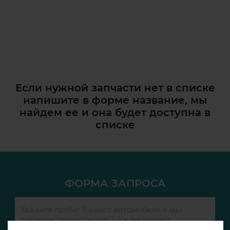
Если нужной запчасти нет в списке
напишите в форме название, мы
найдем ее и она
будет доступна в
списке
ФОРМА ЗАПРОСА