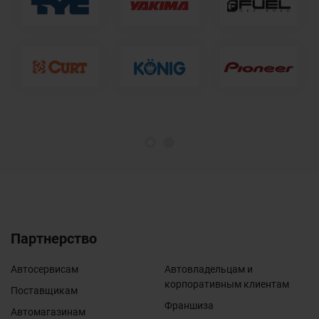
1
2
Партнерство
Автосервисам
Автовладельцам и
корпоративным клиентам
Поставщикам
Франшиза
Автомагазинам