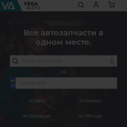
Все автозапчасти в
одном месте.
или
по Авто
по Номеру
по Описанию
по VIN коду