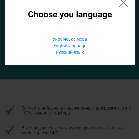
Choose you language
Если не заполнить по умолчанию найдем список для ТО
Добавить файл
Українська мова
English language
Телефон
Русский язык
Подтвердить
Запчасти найдены в лицензионных программах, а это -
100% точность подбора
Вы осведомлены о наличии и ценах на запчасти в
любое время 24/7