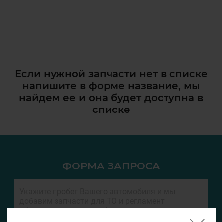
Если нужной запчасти нет в списке
напишите в форме название, мы
найдем ее и она
будет доступна в
списке
ФОРМА ЗАПРОСА