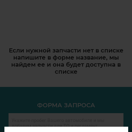
Если нужной запчасти нет в списке
напишите в форме название, мы
найдем ее и она
будет доступна в
списке
ФОРМА ЗАПРОСА