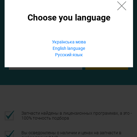
Choose you language
Если не заполнить по умолчанию найдем список для ТО
Добавить файл
Українська мова
English language
Телефон
Русский язык
Подтвердить
Запчасти найдены в лицензионных программах, а это -
100% точность подбора
Вы осведомлены о наличии и ценах на запчасти в