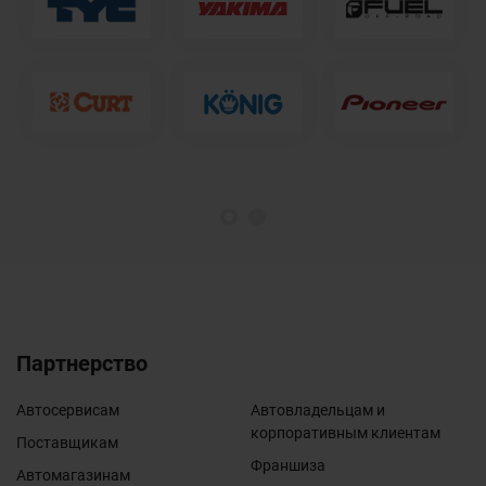
1
2
Партнерство
Автосервисам
Автовладельцам и
корпоративным клиентам
Поставщикам
Франшиза
Автомагазинам