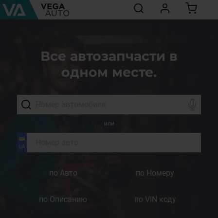
Все автозапчасти в
одном месте.
или
по Авто
по Номеру
по Описанию
по VIN коду