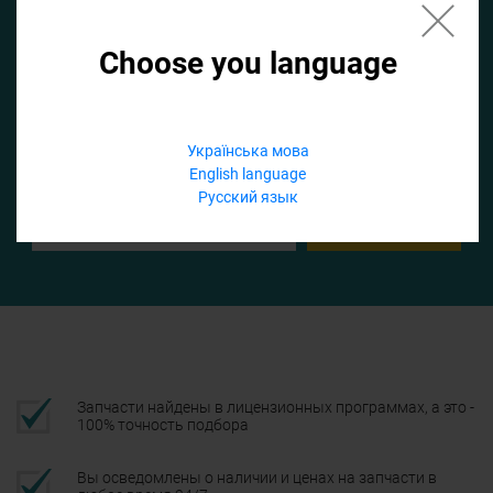
Choose you language
Если не заполнить по умолчанию найдем список для ТО
Добавить файл
Українська мова
English language
Телефон
Русский язык
Подтвердить
Запчасти найдены в лицензионных программах, а это -
100% точность подбора
Вы осведомлены о наличии и ценах на запчасти в