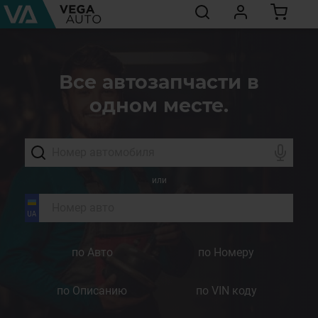
Все автозапчасти в
одном месте.
или
по Авто
по Номеру
по Описанию
по VIN коду