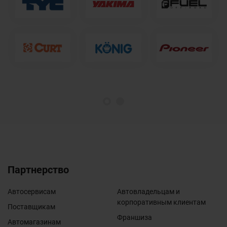
1
2
Партнерство
Автосервисам
Автовладельцам и
корпоративным клиентам
Поставщикам
Франшиза
Автомагазинам