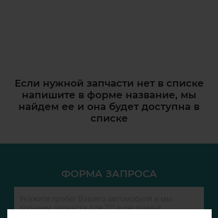
Если нужной запчасти нет в списке
напишите в форме название, мы
найдем ее и она
будет доступна в
списке
ФОРМА ЗАПРОСА