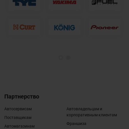
1
2
Партнерство
Автосервисам
Автовладельцам и
корпоративным клиентам
Поставщикам
Франшиза
Автомагазинам