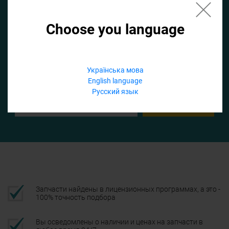
Choose you language
Если не заполнить по умолчанию найдем список для ТО
Добавить файл
Українська мова
English language
Телефон
Русский язык
Подтвердить
Запчасти найдены в лицензионных программах, а это -
100% точность подбора
Вы осведомлены о наличии и ценах на запчасти в