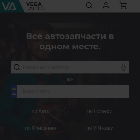
Все автозапчасти в
одном месте.
или
по Авто
по Номеру
по Описанию
по VIN коду