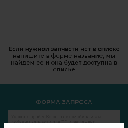
Если нужной запчасти нет в списке
напишите в форме название, мы
найдем ее и она
будет доступна в
списке
ФОРМА ЗАПРОСА