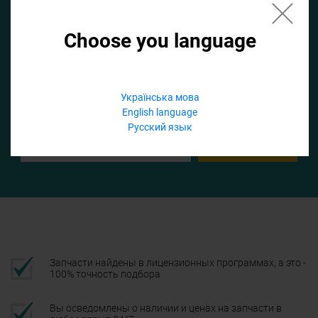
Choose you language
Если не заполнить по умолчанию найдем список для ТО
Добавить файл
Українська мова
English language
Телефон
Русский язык
Подтвердить
Запчасти найдены в лицензионных программах, а это -
100% точность подбора
Вы осведомлены о наличии и ценах на запчасти в