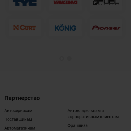
1
2
Партнерство
Автосервисам
Автовладельцам и
корпоративным клиентам
Поставщикам
Франшиза
Автомагазинам