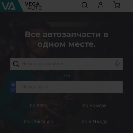
Все автозапчасти в
одном месте.
или
по Авто
по Номеру
по Описанию
по VIN коду