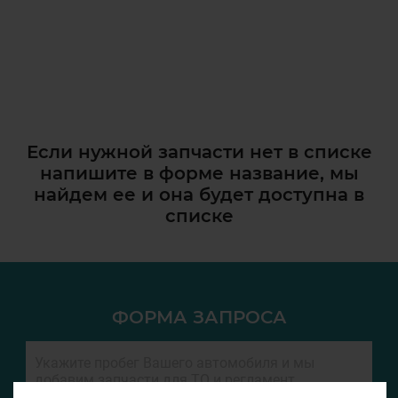
Если нужной запчасти нет в списке
напишите в форме название, мы
найдем ее и она
будет доступна в
списке
ФОРМА ЗАПРОСА