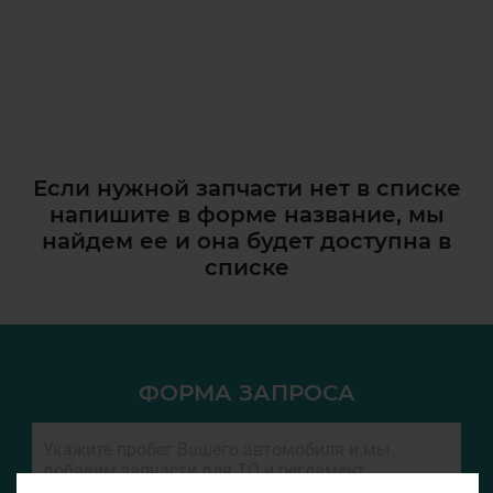
Если нужной запчасти нет в списке
напишите в форме название, мы
найдем ее и она
будет доступна в
списке
ФОРМА ЗАПРОСА