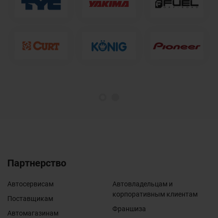
1
2
Партнерство
Автосервисам
Автовладельцам и
корпоративным клиентам
Поставщикам
Франшиза
Автомагазинам