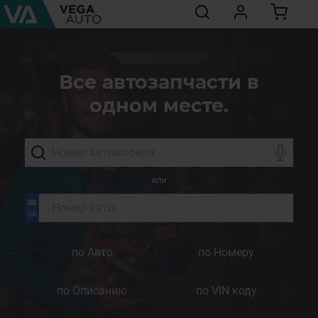
Все автозапчасти в
одном месте.
или
по Авто
по Номеру
по Описанию
по VIN коду