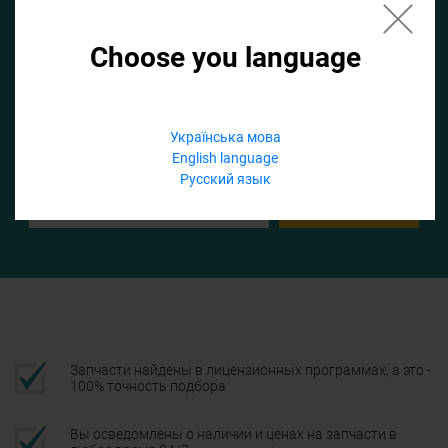
Choose you language
Если не заполнить по умолчанию найдем список для ТО
Добавить файл
Українська мова
English language
Телефон
Русский язык
Подтвердить
Запчасти найдены в лицензионных программах, а это -
100% точность подбора
Вы осведомлены о наличии и ценах на запчасти в