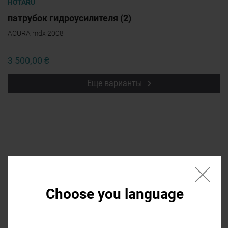
HOTARU
патрубок гидроусилителя (2)
ACURA mdx 2008
3 500,00 ₴
Еще варианты
Если нужной запчасти нет в списке
Choose you language
напишите в форме название, мы
найдем ее и она
будет доступна в
списке