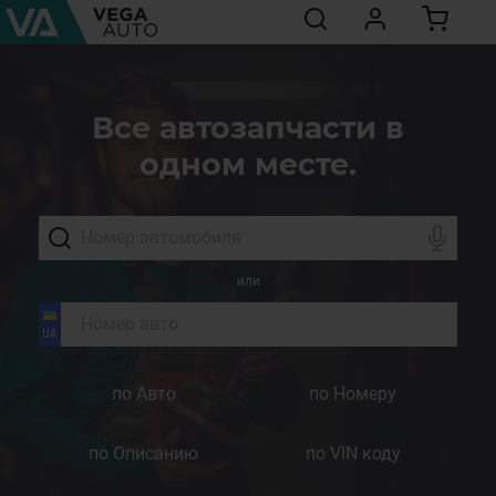
Все автозапчасти в
одном месте.
или
по Авто
по Номеру
по Описанию
по VIN коду