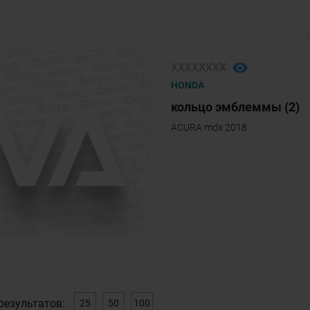
ХХХХХХХХ
HONDA
кольцо эмблеммы (2)
ACURA mdx 2018
результатов:
25
50
100