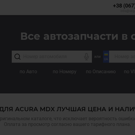
+38 (067
info@veg
Все автозапчасти в 
или
по Авто
по Номеру
по Описанию
по V
ЛЯ ACURA MDX ЛУЧШАЯ ЦЕНА И НАЛИ
ригинальном каталоге, что исключает вероятность ошибки,
Оплата за просмотр согласно вашего тарифного плана.