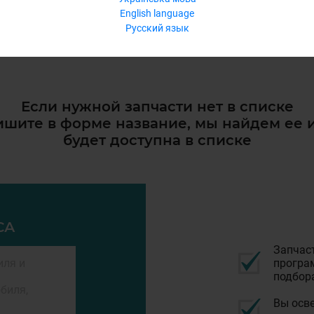
English language
Русский язык
Если нужной запчасти нет в списке
шите в форме название, мы найдем ее 
будет доступна в списке
СА
Запчас
програм
подбор
Вы осве