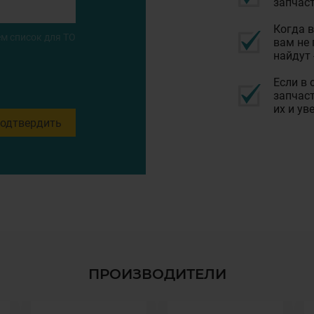
запчаст
Когда в
м список для ТО
вам не 
найдут 
Если в 
запчаст
их и ув
одтвердить
ПРОИЗВОДИТЕЛИ