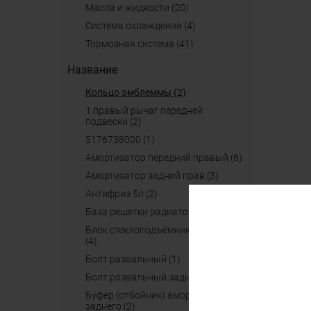
масла и жидкости (20)
система охлаждения (4)
тормозная система (41)
Название
кольцо эмблеммы (2)
1 правый рычаг передней
подвески (2)
5176738000 (1)
амортизатор передний правый (6)
амортизатор задний прав (3)
антифриз 5л (2)
база решетки радиатора (2)
блок стеклоподъёмников (кнопки)
(4)
болт развальный (1)
болт розвальный задний (1)
буфер (отбойник) амортизатора
заднего (2)