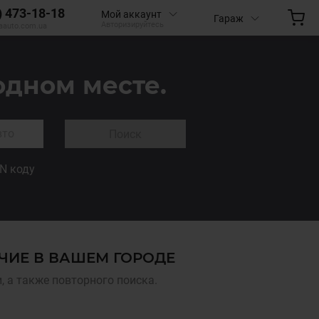
) 473-18-18
Мой аккаунт
Гараж
Авторизируйтесь
aauto.com.ua
одном месте.
Поиск
IN коду
ЧИЕ В ВАШЕМ ГОРОДЕ
 а также повторного поиска.