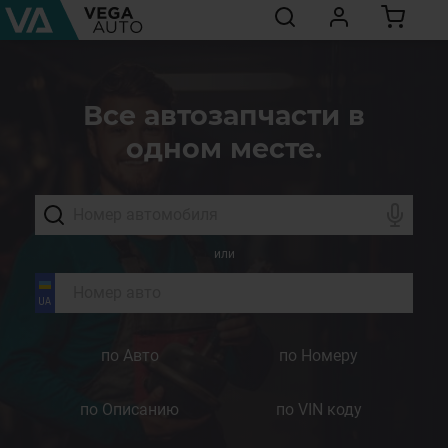
Все автозапчасти в
одном месте.
или
по Авто
по Номеру
по Описанию
по VIN коду