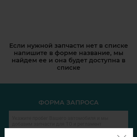
Если нужной запчасти нет в списке
напишите в форме название, мы
найдем ее и она
будет доступна в
списке
ФОРМА ЗАПРОСА