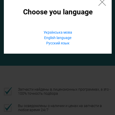
Choose you language
Если не заполнить по умолчанию найдем список для ТО
Добавить файл
Українська мова
English language
Телефон
Русский язык
Подтвердить
Запчасти найдены в лицензионных программах, а это -
100% точность подбора
Вы осведомлены о наличии и ценах на запчасти в
любое время 24/7