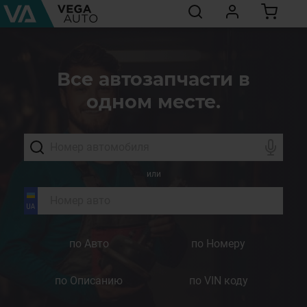
Все автозапчасти в
одном месте.
или
по Авто
по Номеру
по Описанию
по VIN коду