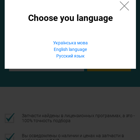
Choose you language
Если не заполнить по умолчанию найдем список для ТО
Добавить файл
Українська мова
English language
Телефон
Русский язык
Подтвердить
Запчасти найдены в лицензионных программах, а это -
100% точность подбора
Вы осведомлены о наличии и ценах на запчасти в