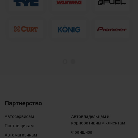
1
2
Партнерство
Автосервисам
Автовладельцам и
корпоративным клиентам
Поставщикам
Франшиза
Автомагазинам