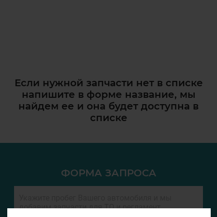
Если нужной запчасти нет в списке
напишите в форме название, мы
найдем ее и она
будет доступна в
списке
ФОРМА ЗАПРОСА