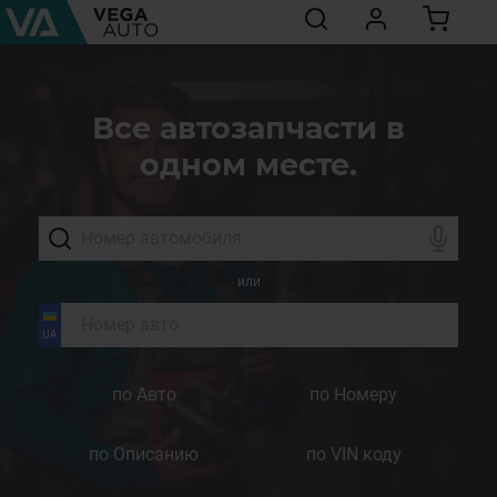
Все автозапчасти в
одном месте.
или
по Авто
по Номеру
по Описанию
по VIN коду