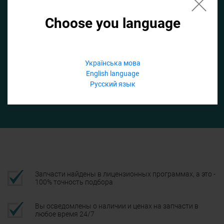
Choose you language
Если не заполнить по умолчанию найдем список для ТО
Добавить файл
Українська мова
English language
Телефон
Русский язык
Подтвердить
Запчасти найдены в лицензионных программах, а это -
100% точность подбора
Вы осведомлены о наличии и ценах на запчасти в
любое время 24/7