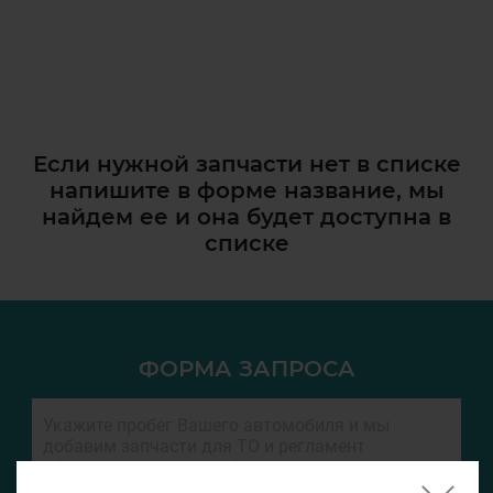
Если нужной запчасти нет в списке
напишите в форме название, мы
найдем ее и она
будет доступна в
списке
ФОРМА ЗАПРОСА