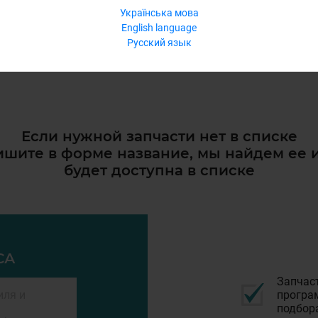
Українська мова
English language
Русский язык
Если нужной запчасти нет в списке
шите в форме название, мы найдем ее 
будет доступна в списке
СА
Запчас
програм
подбор