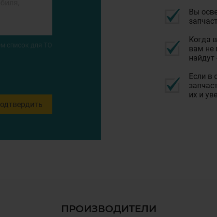
Вы осве
запчаст
Когда в
м список для ТО
вам не 
найдут 
Если в 
запчаст
их и ув
одтвердить
ПРОИЗВОДИТЕЛИ