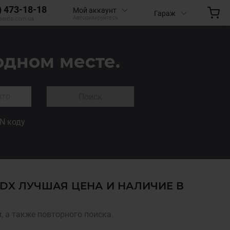
) 473-18-18
Мой аккаунт
Гараж
Авторизируйтесь
aauto.com.ua
одном месте.
Поиск
IN коду
DX ЛУЧШАЯ ЦЕНА И НАЛИЧИЕ В
 а также повторного поиска.