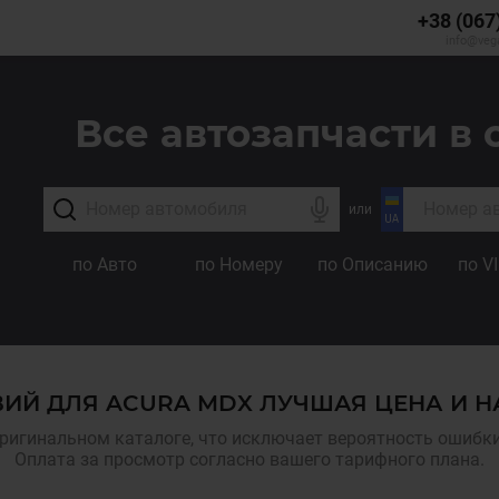
+38 (067
info@veg
Все автозапчасти в 
или
по Авто
по Номеру
по Описанию
по V
ВИЙ ДЛЯ ACURA MDX ЛУЧШАЯ ЦЕНА И 
ригинальном каталоге, что исключает вероятность ошибки,
Оплата за просмотр согласно вашего тарифного плана.