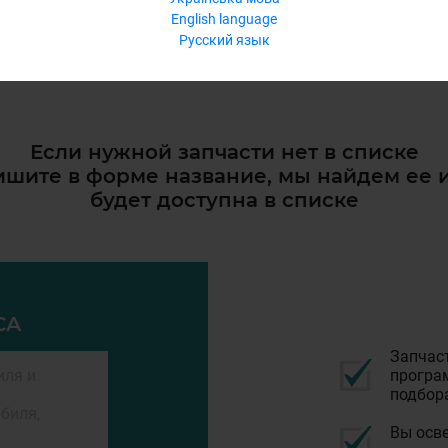
English language
Русский язык
Если нужной запчасти нет в списке
шите в форме название, мы найдем ее 
будет доступна в списке
СА
Запчас
програм
подбор
Вы осве