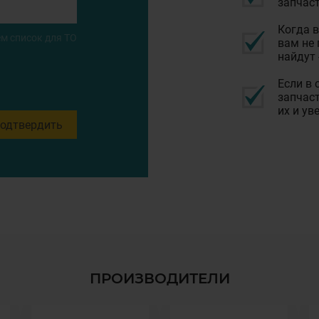
запчаст
Когда в
м список для ТО
вам не 
найдут 
Если в 
запчаст
их и ув
одтвердить
ПРОИЗВОДИТЕЛИ