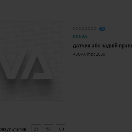
ХХХХХХХХ
HONDA
датчик абс задній прави
ACURA mdx 2008
результатов:
25
50
100