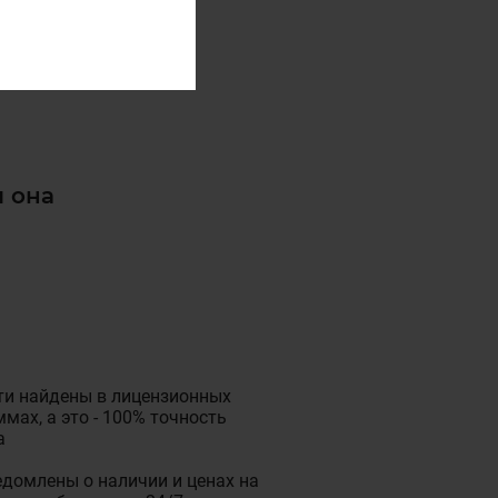
и она
ти найдены в лицензионных
мах, а это - 100% точность
а
домлены о наличии и ценах на