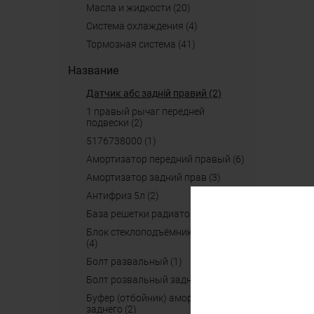
масла и жидкости (20)
система охлаждения (4)
тормозная система (41)
Название
датчик абс задній правий (2)
1 правый рычаг передней
подвески (2)
5176738000 (1)
амортизатор передний правый (6)
амортизатор задний прав (3)
антифриз 5л (2)
база решетки радиатора (2)
блок стеклоподъёмников (кнопки)
(4)
болт развальный (1)
болт розвальный задний (1)
буфер (отбойник) амортизатора
заднего (2)